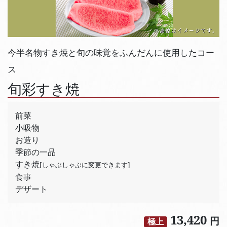
今半名物すき焼と旬の味覚をふんだんに使用したコー
ス
旬彩すき焼
前菜
小吸物
お造り
季節の一品
すき焼
[しゃぶしゃぶに変更できます]
食事
デザート
13,420
円
極上