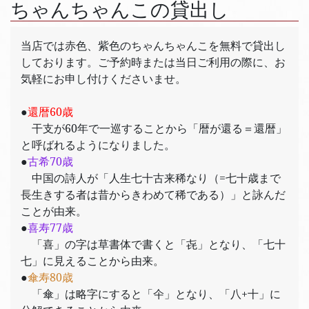
ちゃんちゃんこの貸出し
当店では赤色、紫色のちゃんちゃんこを無料で貸出し
しております。ご予約時または当日ご利用の際に、お
気軽にお申し付けくださいませ。
●
還暦60歳
干支が60年で一巡することから「暦が還る＝還暦」
と呼ばれるようになりました。
●
古希70歳
中国の詩人が「人生七十古来稀なり（=七十歳まで
長生きする者は昔からきわめて稀である）」と詠んだ
ことが由来。
●
喜寿77歳
「喜」の字は草書体で書くと「㐂」となり、「七十
七」に見えることから由来。
●
傘寿80歳
「傘」は略字にすると「仐」となり、「八+十」に