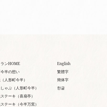
ランHOME
English
町今半の想い
繁體字
焼（人形町今半）
簡体字
ぶしゃぶ（人形町今半）
한글
焼ステーキ（喜扇亭）
焼ステーキ（今半万窯）