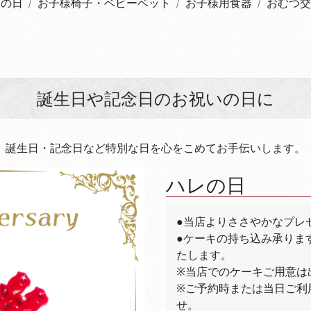
レの日
お子様椅子・ベビーベット
お子様用食器
おむつ交
誕生日や記念日のお祝いの日に
誕生日・記念日など特別な日を心をこめてお手伝いします。
ハレの日
●当店よりささやかなプレ
●ケーキの持ち込み承ります
たします。
※当店でのケーキご用意は
※ご予約時または当日ご利
せ。