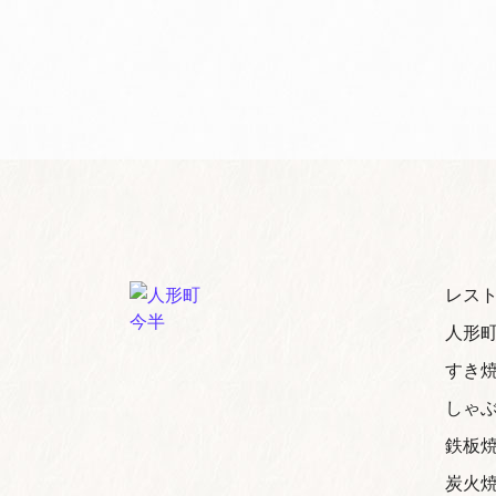
レスト
人形
すき
しゃ
鉄板
炭火