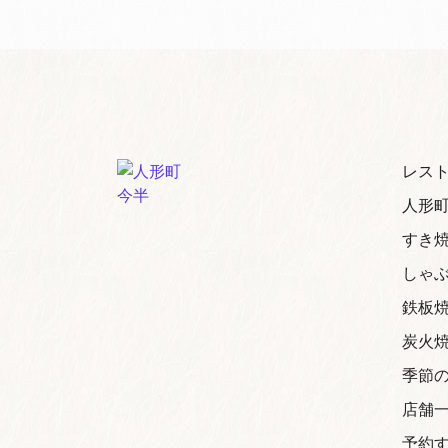
レスト
人形
すき
しゃ
鉄板
炭火
季節
店舗
予約