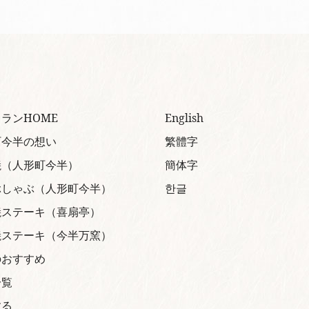
ランHOME
English
町今半の想い
繁體字
焼（人形町今半）
簡体字
ぶしゃぶ（人形町今半）
한글
焼ステーキ（喜扇亭）
焼ステーキ（今半万窯）
のおすすめ
一覧
する