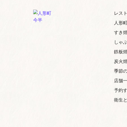
レスト
人形
すき
しゃ
鉄板
炭火
季節
店舗
予約
衛生