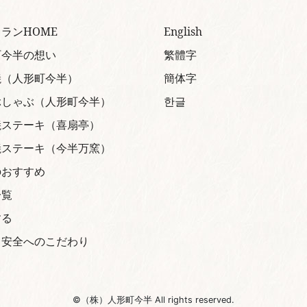
ランHOME
English
町今半の想い
繁體字
焼（人形町今半）
簡体字
ぶしゃぶ（人形町今半）
한글
焼ステーキ（喜扇亭）
焼ステーキ（今半万窯）
のおすすめ
一覧
する
と安全へのこだわり
©（株）人形町今半 All rights reserved.